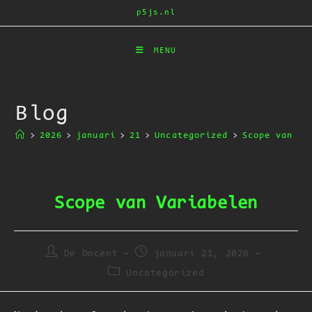
Ga
p5js.nl
naar
inhoud
MENU
Blog
>
2026
>
januari
>
21
>
Uncategorized
>
Scope van Va
Scope van Variabelen
Bericht
Bericht
De Docent
januari 21, 2026
auteur:
gepubliceerd
Berichtcategorie:
Uncategorized
op: