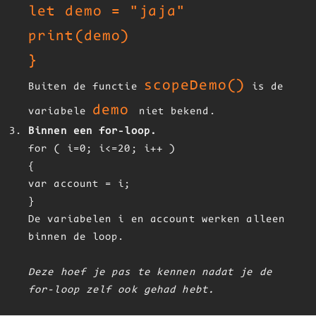
let demo = "jaja"
print(demo)
}
scopeDemo()
Buiten de functie
is de
demo
variabele
niet bekend.
Binnen een for-loop.
for ( i=0; i<=20; i++ )
{
var account = i;
}
De variabelen i en account werken alleen
binnen de loop.
Deze hoef je pas te kennen nadat je de
for-loop zelf ook gehad hebt.