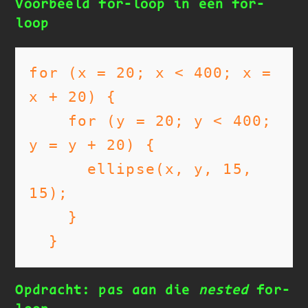
Voorbeeld for-loop in een for-
loop
for (x = 20; x < 400; x = 
x + 20) {

    for (y = 20; y < 400; 
y = y + 20) {

      ellipse(x, y, 15, 
15);

    }

  }
Opdracht: pas aan die
nested
for-