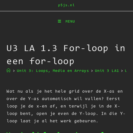
Ga
p5js.nl
naar
inhoud
MENU
U3 LA 1.3 For-loop in
een for-loop
>
Unit 3: Loops, Media en Arrays
>
Unit 3 LA1
>
U3 
Wat nu als je het hele grid over de X-as en
over de Y-as automatisch wil vullen? Eerst
loop je de x-en af, en terwijl je in de X-
loop bent, open je even de Y-loop. In die Y-
loop laat je al het werk gebeuren.